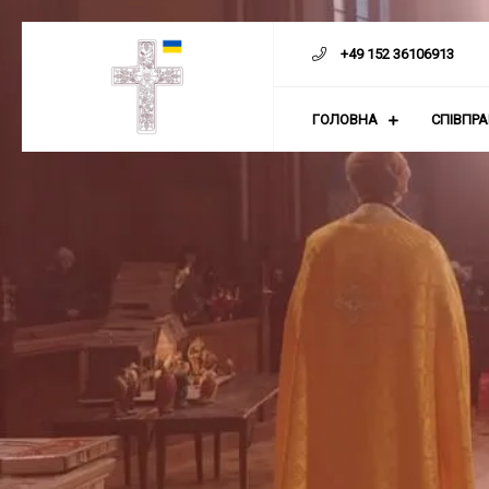
Скіп
до
+49 152 36106913
контенту
ГОЛОВНА
СПІВПР