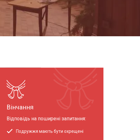
Вінчання
Відповідь на поширені запитання:
Подружжя мають бути охрещені