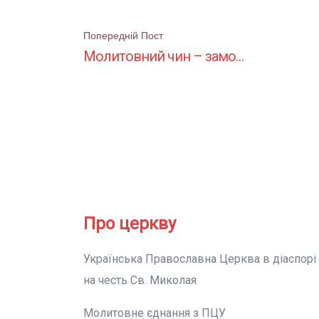
Поштова
Попередній Пост
Молитовний чин – замовити молитву (Гамбург)
навігація
Про церкву
Українська Православна Церква в діаспорі
на честь Св. Миколая
Молитовне єднання з ПЦУ