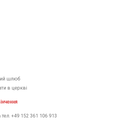
ний шлюб
ати в церкві
вінчення
 тел. +49 152 361 106 913