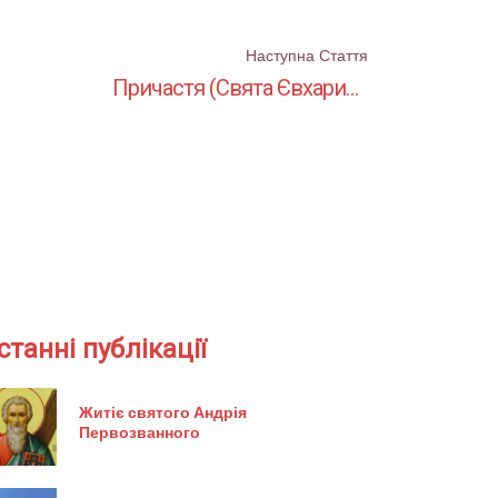
Наступна Стаття
Причастя (Свята Євхаристія) в Гамбурзі
станні публікації
Житіє святого Андрія
Первозванного