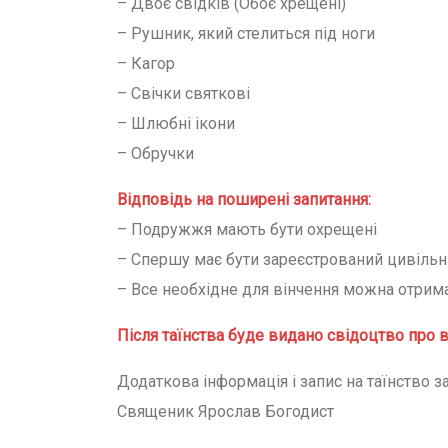
– Двоє свідків (Обоє хрещені)
– Рушник, який стелиться під ноги
– Кагор
– Свічки святкові
– Шлюбні ікони
– Обручки
Відповідь на поширені запитання:
– Подружжя мають бути охрещені
– Спершу має бути зареєстрований цивіль
– Все необхідне для вінчення можна отрим
Після таїнства буде видано свідоцтво про 
Додаткова інформація і запис на таїнство за
Священик Ярослав Богодист