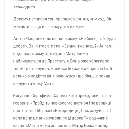
зашкодило.
Декому наснився сон: звершується над ним суд. Він
жахається, що його засудять на муки.
Ангел-Охоронитель шепоче йому: «Не бійся, тобі буде
добре». Він питає ангела: «Звідки ти знаєш?» Ангел
відповідає йому: «Тому, що Матір Божа
наближається до Престолу, а Вона вже ублагає за
тебе! Ти Її шанував, молився Їй і завжди просив Її». З
великою радістю він прокинувся і ще більше почав
шанувати Божу Матір.
Когда до Серафима Саровського приходили, то він
говорив: «Пройдіть навколо монастиря і по вервиці
протягніть 150 разів «Богородице Діво, радуйся!». І
коли вони це виконували, тоді давав їм водички й
казав: «Матір Божа зціляє вас. Матір Божа вас від