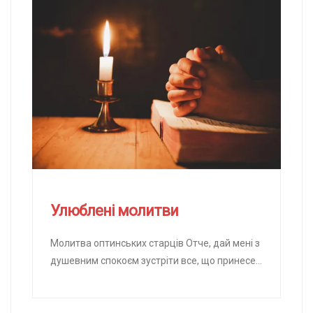
Улюблені молитви
Молитва оптинських старців Отче, дай мені з
душевним спокоєм зустріти все, що принесе
мені