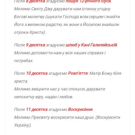
Після
8 десятка
згадуємо
пошук 12-річного Ісуса
.
Молимо Святу Діву дарувати нам істинну угодну
Богові молитву (шукати Господа всім серцем і знайти
Його з великою радістю, як вони з Йосипом знайшли
отрока-Христа).
Після
9 десятка
згадуємо
шлюб у Кані Галилейській
.
Молимо допомогти нам у всіх наших справах і
потребах.
Після
10 десятка
згадуємо
Розп’яття
: Матір Божу біля
хреста.
Молимо зміцнити нас у час спокуси, дарувати
непохитну віру, надію і любов.
Після
11 десятка
згадуємо
Воскресіння
.
Молимо Пресвяту воскресити наші душі. (Воскресити
Україну).