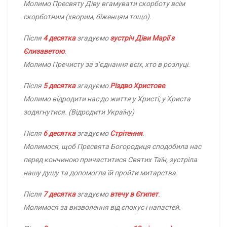
Молимо Пресвяту Діву вгамувати скорботу всім
скорботним (хворим, біженцям тощо).
Після
4 десятка
згадуємо
зустріч Діви Марії з
Єлизаветою
.
Молимо Пречисту за з’єднання всіх, хто в розлуці.
Після
5 десятка
згадуємо
Різдво Христове
.
Молимо відродити нас до життя у Христі; у Христа
зодягнутися. (Відродити Україну)
Після
6 десятка
згадуємо
Стрітення
.
Молимося, щоб Пресвята Богородиця сподобила нас
перед кончиною причаститися Святих Таїн, зустріла
нашу душу та допомогла їй пройти митарства.
Після
7 десятка
згадуємо
втечу в Єгипет
.
Молимося за визволення від спокус і напастей.