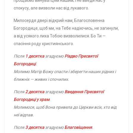
прощаємо винуватцям нашим; і не введи нас у
спокусу, але визволи нас від лукавого.
Милосердя двері відкрий нам‚ Благословенна
Богородице‚ щоб ми‚ на Тебе надіючись‚ не загинули‚
а від усякого лиха Тобою визволилися. Бо Ти —
спасіння роду християнського.
Після
1 десятка
згадуємо
Різдво Пресвятої
Богородиці
.
Молимо Матір Божу спасти і зберегти наших рідних і
ближніх — живих і спочилих.
Після
2 десятка
згадуємо
Введення Пресвятої
Богородиці у храм
.
Молимося, щоб Вона привела до Церкви всіх, хто від
неї відпав.
Після
3 десятка
згадуємо
Благовіщення
.