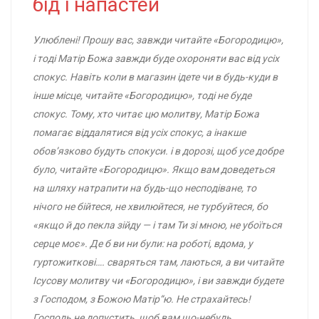
бід і напастей
Улюблені! Прошу вас, завжди читайте «Богородицю»,
і тоді Матір Божа завжди буде охороняти вас від усіх
спокус. Навіть коли в магазин ідете чи в будь-куди в
інше місце, читайте «Богородицю», тоді не буде
спокус. Тому, хто читає цю молитву, Матір Божа
помагає віддалятися від усіх спокус, а інакше
обов’язково будуть спокуси. і в дорозі, щоб усе добре
було, читайте «Богородицю». Якщо вам доведеться
на шляху натрапити на будь-що несподіване, то
нічого не бійтеся, не хвилюйтеся, не турбуйтеся, бо
«якщо й до пекла зійду — і там Ти зі мною, не убоїться
серце моє». Де б ви ни були: на роботі, вдома, у
гуртожиткові…. сваряться там, лаються, а ви читайте
Ісусову молитву чи «Богородицю», і ви завжди будете
з Господом, з Божою Матір“ю. Не страхайтесь!
Господь не допустить, щоб вам що-небудь