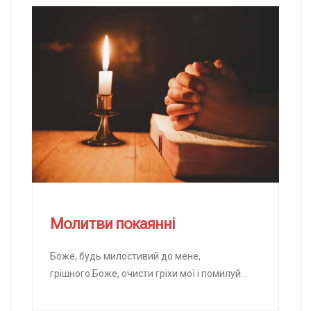
Молитви покаянні
Боже, будь милостивий до мене,
грішного.Боже, очисти гріхи мої і помилуй
мене.Без числа согрішив