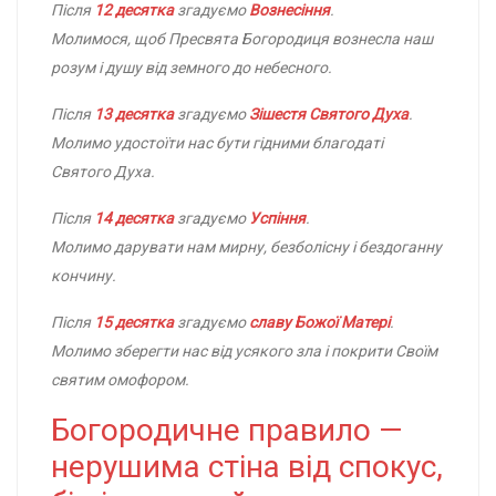
Після
12 десятка
згадуємо
Вознесіння
.
Молимося, щоб Пресвята Богородиця вознесла наш
розум і душу від земного до небесного.
Після
13 десятка
згадуємо
Зішестя Святого Духа
.
Молимо удостоїти нас бути гідними благодаті
Святого Духа.
Після
14 десятка
згадуємо
Успіння
.
Молимо дарувати нам мирну, безболісну і бездоганну
кончину.
Після
15 десятка
згадуємо
славу Божої Матері
.
Молимо зберегти нас від усякого зла і покрити Своїм
святим омофором.
Богородичне правило —
нерушима стіна від спокус,