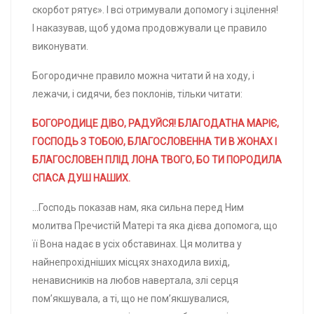
скорбот рятує». І всі отримували допомогу і зцілення!
І наказував, щоб удома продовжували це правило
виконувати.
Богородичне правило можна читати й на ходу, і
лежачи, і сидячи, без поклонів, тільки читати:
БОГОРОДИЦЕ ДІВО, РАДУЙСЯ! БЛАГОДАТНА МАРІЄ,
ГОСПОДЬ З ТОБОЮ, БЛАГОСЛОВЕННА ТИ В ЖОНАХ І
БЛАГОСЛОВЕН ПЛІД ЛОНА ТВОГО, БО ТИ ПОРОДИЛА
СПАСА ДУШ НАШИХ.
…Господь показав нам, яка сильна перед Ним
молитва Пречистій Матері та яка дієва допомога, що
її Вона надає в усіх обставинах. Ця молитва у
найнепрохідніших місцях знаходила вихід,
ненависників на любов навертала, злі серця
пом’якшувала, а ті, що не пом’якшувалися,