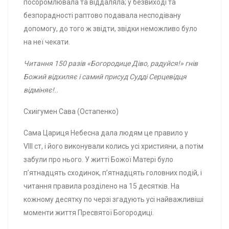
посоромлювала та віддаляла; у безвиході та
безпорадності раптово подавала несподівану
допомогу, до того ж звідти, звідки неможливо було
на неї чекати.
Читання 150 разів «Богородице Діво, радуйся!» гнів
Божий відхиляє і самий присуд Судді Серцевідця
відміняє!..
Схиігумен Сава (Остапенко)
Сама Цариця Небесна дала людям це правило у
VIII ст, і його виконували колись усі християни, а потім
забули про нього. У житті Божої Матері було
п’ятнадцять сходинок, п’ятнадцять головних подій, і
читання правила розділено на 15 десятків. На
кожному десятку по черзі згадують усі найважливіші
моменти життя Пресвятої Богородиці.