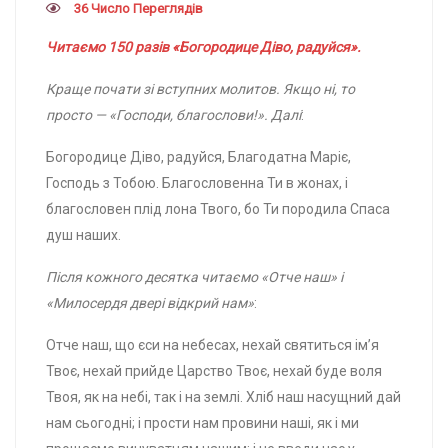
36 Число Переглядів
Читаємо 150 разів «Богородице Діво, радуйся».
Краще почати зі вступних молитов. Якщо ні, то
просто — «Господи, благослови!». Далі
:
Богородице Діво, радуйся, Благодатна Маріє,
Господь з Тобою. Благословенна Ти в жонах, і
благословен плід лона Твого, бо Ти породила Спаса
душ наших.
Після кожного десятка читаємо «Отче наш» і
«Милосердя двері відкрий нам»
:
Отче наш, що єси на небесах, нехай святиться ім’я
Твоє, нехай прийде Царство Твоє, нехай буде воля
Твоя, як на небі, так і на землі. Хліб наш насущний дай
нам сьогодні; і прости нам провини наші, як і ми