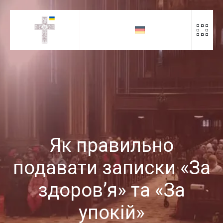
Скіп
до
контенту
Як правильно
подавати записки «За
здоров’я» та «За
упокій»