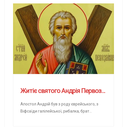
Житіє святого Андрія Первозванного
Апостол Андрій був з роду єврейського, з
Віфсаїди галілейської, рибалка, брат
Апостола Петра. Спочатку