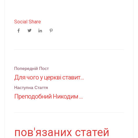
Social Share
Поштова
Попередній Пост
Для чого у церкві ставити свічки та як правильно це робити
навігація
Наступна Стаття
Преподобний Никодим Святогорець про молитву
пов'язаних статей