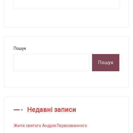
прилеглій
Пошук
Пошук
Недавні записи
Житіє святого Андрія Первозванного