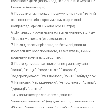
поминаєте дітей (наприклад, не Серьожі, а Сергія, не
Поліни, а Аполлінарії).
5. Перед іменами священнослужителів указуйте їхній
сан, повністю або в зрозумілому скороченні
(наприклад, архієп. Никона, ієрея Петра).
6. Дитина до 7 років називається немовлям, від 7 до
15 років – отроком (отроковицею).
7. Не слід писати прізвища, по батькові, звання,
професії тих, кого поминаєте, та вказувати, якими
родичами вони вам доводяться.
8. Проте допускається включення у записку слів:
“воїна”, “ченця”, “скорботного”, “хворого”,
“подорожуючого”, “ув’язненого”, “учня”, “заблудлого”.
9. Не писати: “стражденного”, “озлобленого”, “дівиці”,
“удовиці”, “вагітної”.
10. У записках про спочилих відзначте
“новопреставленого” (від дня смерті до виповнення
40 днів), “приснопам’ятного” (покійний, що має цього