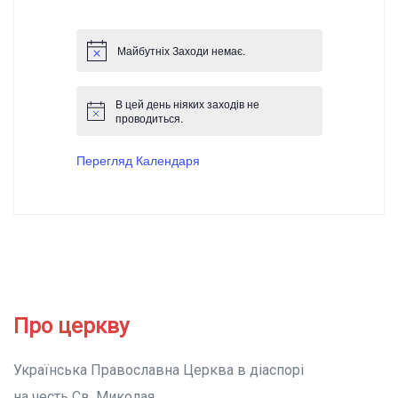
Майбутніх Заходи немає.
В цей день ніяких заходів не
проводиться.
Перегляд Календаря
Про церкву
Українська Православна Церква в діаспорі
на честь Св. Миколая