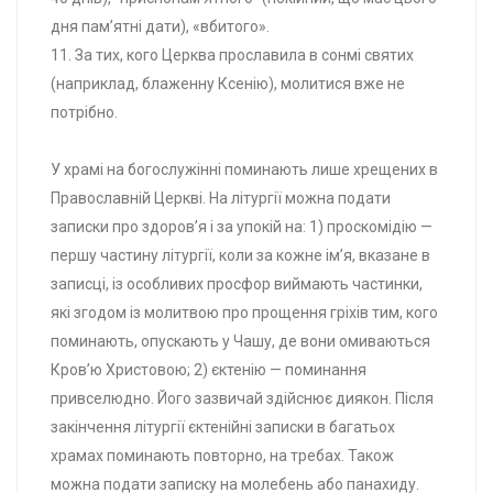
дня пам’ятні дати), «вбитого».
11. За тих, кого Церква прославила в сонмі святих
(наприклад, блаженну Ксенію), молитися вже не
потрібно.
У храмі на богослужінні поминають лише хрещених в
Православній Церкві. На літургії можна подати
записки про здоров’я і за упокій на: 1) проскомідію —
першу частину літургії, коли за кожне ім’я, вказане в
записці, із особливих просфор виймають частинки,
які згодом із молитвою про прощення гріхів тим, кого
поминають, опускають у Чашу, де вони омиваються
Кров’ю Христовою; 2) єктенію — поминання
привселюдно. Його зазвичай здійснює диякон. Після
закінчення літургії єктенійні записки в багатьох
храмах поминають повторно, на требах. Також
можна подати записку на молебень або панахиду.