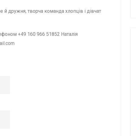
ле й дружня, творча команда хлопців і дівчат
ефоном +49 160 966 51852 Наталія
ail.com