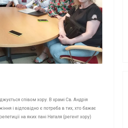
джується співом хору. В храмі Св. Андрія
ння і відповідно є потреба в тих, хто бажає
епетиції на яких пані Наталя (регент хору)