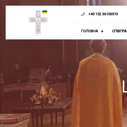
Скіп
до
+49 152 36106913
контенту
ГОЛОВНА
СПІВПР