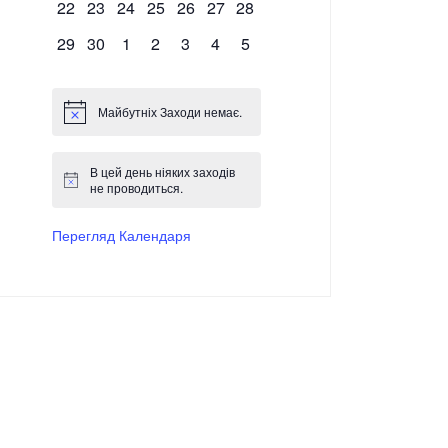
0 Заходи,
0 Заходи,
0 Заходи,
0 Заходи,
0 Заходи,
0 Заходи,
0 Заходи,
22
23
24
25
26
27
28
0 Заходи,
0 Заходи,
0 Заходи,
0 Заходи,
0 Заходи,
0 Заходи,
0 Заходи,
29
30
1
2
3
4
5
Майбутніх Заходи немає.
В цей день ніяких заходів
не проводиться.
Перегляд Календаря