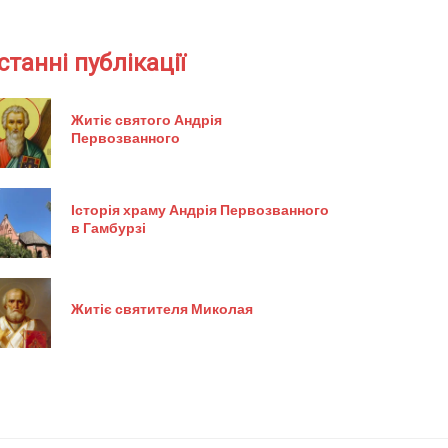
станні публікації
Житіє святого Андрія
Первозванного
Історія храму Андрія Первозванного
в Гамбурзі
Житіє святителя Миколая