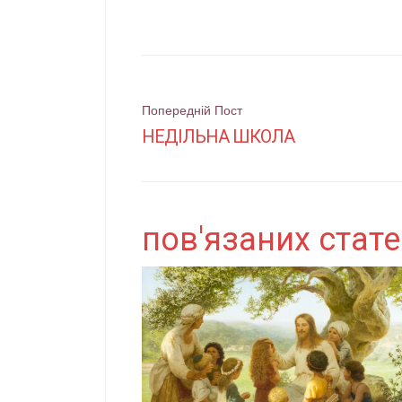
Поштова
Попередній Пост
НЕДІЛЬНА ШКОЛА
навігація
пов'язаних стат