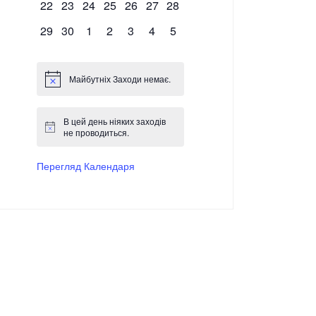
0 Заходи,
0 Заходи,
0 Заходи,
0 Заходи,
0 Заходи,
0 Заходи,
0 Заходи,
22
23
24
25
26
27
28
0 Заходи,
0 Заходи,
0 Заходи,
0 Заходи,
0 Заходи,
0 Заходи,
0 Заходи,
29
30
1
2
3
4
5
Майбутніх Заходи немає.
В цей день ніяких заходів
не проводиться.
Перегляд Календаря