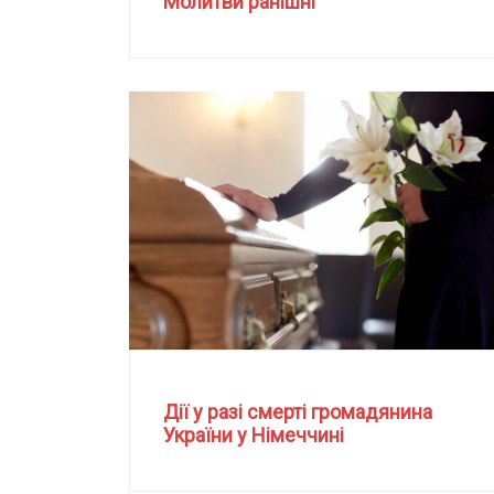
Молитви ранішні
Дії у разі смерті громадянина
України у Німеччині