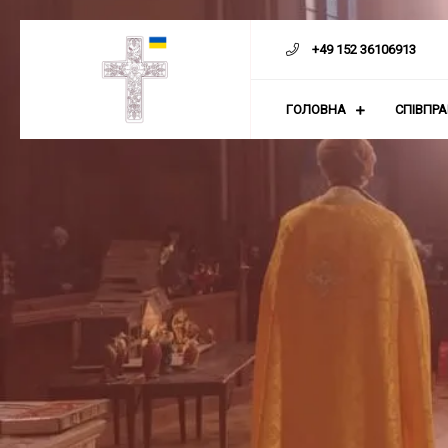
Скіп
до
+49 152 36106913
контенту
ГОЛОВНА
СПІВПР