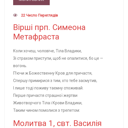
22 Число Переглядів
Вірші прп. Симеона
Метафраста
Коли хочеш, чоловіче, Тіла Владики,
Зі страхом приступи, щоб не опалитися, бо це —
вогонь.
П’ючи ж Божественну Кров для причастя,
Спершу примирися з тим, хто тебе засмутив,
І лише тоді поживу таємну споживай.
Перше причастя страшної жертви
Животворчого Тіла і Крови Владики,
Таким чином помолися з трепетом:
Молитва 1, свт. Василія