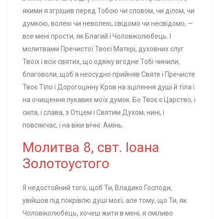
якими я згрішив перед Тобою чи словом, чи ділом, чи
думкою, волею чи неволею, свідомо чи несвідомо, —
все мені прости, як Благий і Чоловіколюбець. І
молитвами Пречистої Твоєї Матері, духовних слуг
Твоїх і всіх святих, що одвіку вгодне Тобі чинили,
благоволи, щоб я неосудно прийняв Святе і Пречисте
Твоє Тіло і Дорогоцінну Кров на зцілення душі й тіла і
на очищення лукавих моїх думок. Бо Твоє є Царство, і
сила, і слава, з Отцем і Святим Духом, нині, і
повсякчас, і на віки вічні. Амінь.
Молитва 8, свт. Іоана
Золотоустого
Я недостойний того, щоб Ти, Владико Господи,
увійшов під покрівлю душі моєї, але тому, що Ти, як
Чоловіколюбець, хочеш жити в мені, я сміливо