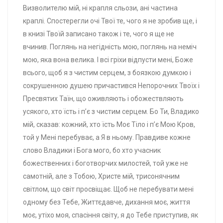
Визволителю мій, ні крапля сльози, ані частина
краплі. Спостерегли очі Твої те, чого я не зробив ще, і
в книзі Твоїй записано також і те, чого я ще не
вчинив. Поглянь на негідність мою, поглянь на неміч
мою, яка вона велика. І всі гріхи відпусти мені, Боже
всього, щоб я з чистим серцем, з боязкою думкою і
сокрушенною душею причастився Непорочних Твоїх і
Пресвятих Таїн, що оживляють і обожествляють
усякого, хто їсть і п’є з чистим серцем. Бо Ти, Владико
мій, сказав: кожний, хто їсть Моє Тіло і п’є Мою Кров,
той у Мені перебуває, а Я в ньому. Правдиве кожне
слово Владики і Бога мого, бо хто учасник
божественних і боготворчих милостей, той уже не
самотній, але з Тобою, Христе мій, трисонячним
світлом, що світ просвіщає. Щоб не перебувати мені
одному без Тебе, Життєдавче, дихання моє, життя
моє, утіхо моя, спасіння світу, я до Тебе приступив, як