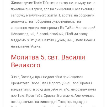
Животворчих Твоїх Таїн не на тягар, не на муку, не на
примноження гріхів, але на очищення, й освячення, і
запоруку майбутнього життя і Царства, на оборону й
допомогу, і на поборення супротивників, і на
знищення многих моїх провин. Бо Ти Бог Милостивий
і Милосердний, і Чоловіколюбний, і Тобі ми славу
віддаємо, з Отцем і Святим Духом, нині, і повсякчас, і
на віки вічні. Амінь.
Молитва 5, свт. Василія
Великого
Знаю, Господи, що я недостойно причащаюся
Пречистого Твого Тіла і Дорогоцінної Твоєї Крови, і
винуватий я, і в осуд для себе їм і п’ю, не розважаючи
про Тіло і Кров Тебе, Христа і Бога мого. Але, сміливо
покладаючись на милосердя Твоє, приходжу до