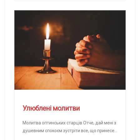
Улюблені молитви
Молитва оптинських старців Отче, дай мені з
душевним спокоєм зустріти все, що принесе
мені