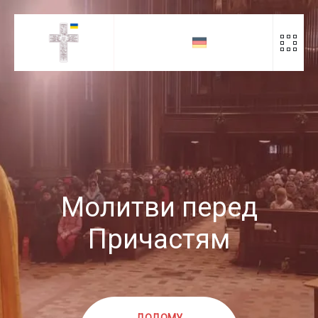
Скіп
до
контенту
Молитви перед
Причастям