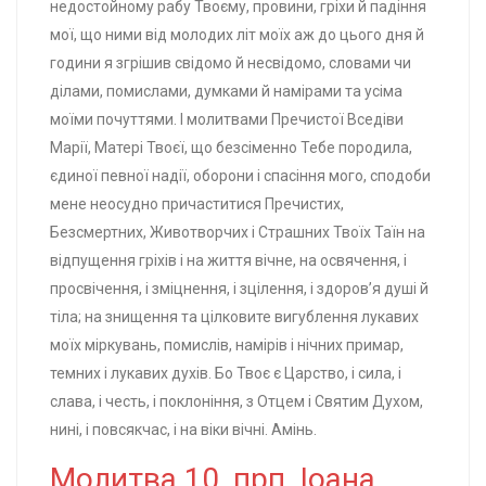
недостойному рабу Твоєму, провини, гріхи й падіння
мої, що ними від молодих літ моїх аж до цього дня й
години я згрішив свідомо й несвідомо, словами чи
ділами, помислами, думками й намірами та усіма
моїми почуттями. І молитвами Пречистої Вседіви
Марії, Матері Твоєї, що безсіменно Тебе породила,
єдиної певної надії, оборони і спасіння мого, сподоби
мене неосудно причаститися Пречистих,
Безсмертних, Животворчих і Страшних Твоїх Таїн на
відпущення гріхів і на життя вічне, на освячення, і
просвічення, і зміцнення, і зцілення, і здоров’я душі й
тіла; на знищення та цілковите вигублення лукавих
моїх міркувань, помислів, намірів і нічних примар,
темних і лукавих духів. Бо Твоє є Царство, і сила, і
слава, і честь, і поклоніння, з Отцем і Святим Духом,
нині, і повсякчас, і на віки вічні. Амінь.
Молитва 10, прп. Іоана