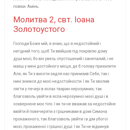
повіки. Амінь.
Молитва 2, свт. Іоана
Золотоустого
Господи Боже мій, я знаю, що я недостойний і
негідний того, щоб Ти ввійшов під покрівлю дому
душі моєї, бо він увесь спустошений і занепалий, і не
маєш у мені достойного місця, де б голову прихилити.
Але, як Ти з висоти задля нас принизив Себе, так і
нині знижся до моєї недостойности. І як Ти зволив
лягти у печері в яслах тварин нерозумних, так
благозволь увійти в ясла нерозумної моєї душі і в
осквернене моє тіло. І як ти не вважав за недостойне
ввійти й повечеряти з грішниками в домі Симона
прокаженого, так благозволь увійти і в дім убогої
моєї, прокаженої і грішної душі. І як Ти не відкинув