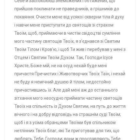
Себе й заспокоюєш знеможених і обтяжених, що
прийшов покликати не праведників, а грішників до
покаяння. Очисти мене від усякої скверни тіла й духу
і навчи мене приступати до святощів зі страхом
Твоїм, щоб, приймаючи в чистім свідоцтві сумління
мого частину святощів Твоїх, я з’єднався зі Святим
Твоїм Тілом і Кров’ю, і щоб Ти жив і перебував у мені з
Отцем і Святим Твоїм Духом. Так, Господи Ісусе
Христе, Боже мій, не на осуд нехай буде мені
причастя Пречистих і Животворчих Твоїх Таїн, і нехай
не буду я немічний душею й тілом, недостойно
причастившись їх. Але дай мені аж до останнього
зітхання мого неосудно приймати частину святощів
Твоїх на спільність із Духом Святим, на путь до життя
вічного і на добру відповідь на страшнім суді Твоїм;
щоб і я з усіма обранцями Твоїми був спільником
нетлінних Твоїх благ, які Ти приготував для тих, що
люблять Тебе, Господи; вони ж прославляють Тебе