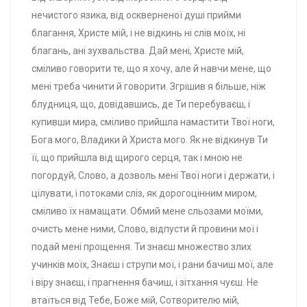
нечистого язика, від оскверненої душі прийми
благання, Христе мій, і не відкинь ні слів моїх, ні
благань, ані зухвальства. Дай мені, Христе мій,
сміливо говорити те, що я хочу, але й навчи мене, що
мені треба чинити й говорити. Згрішив я більше, ніж
блудниця, що, довідавшись, де Ти перебуваєш, і
купивши мира, сміливо прийшла намастити Твої ноги,
Бога мого, Владики й Христа мого. Як не відкинув Ти
її, що прийшла від щирого серця, так і мною не
погордуй, Слово, а дозволь мені Твої ноги і держати, і
цілувати, і потоками сліз, як дорогоцінним миром,
сміливо їх намащати. Обмий мене сльозами моїми,
очисть мене ними, Слово, відпусти й провини мої і
подай мені прощення. Ти знаєш множество злих
учинків моїх, Знаєш і струпи мої, і рани бачиш мої, але
і віру знаєш, і прагнення бачиш, і зітхання чуєш. Не
втаїться від Тебе, Боже мій, Сотворителю мій,