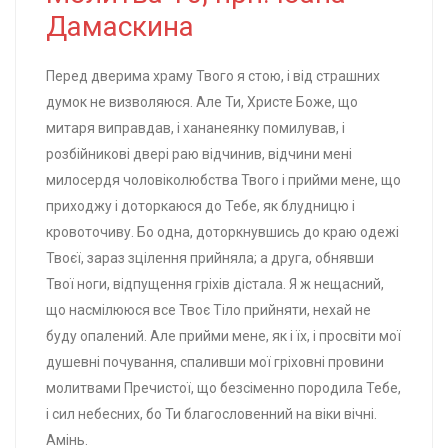
Дамаскина
Перед дверима храму Твого я стою, і від страшних
думок не визволяюся. Але Ти, Христе Боже, що
митаря виправдав, і хананеянку помилував, і
розбійникові двері раю відчинив, відчини мені
милосердя чоловіколюбства Твого і прийми мене, що
приходжу і доторкаюся до Тебе, як блудницю і
кровоточиву. Бо одна, доторкнувшись до краю одежі
Твоєї, зараз зцілення прийняла; а друга, обнявши
Твої ноги, відпущення гріхів дістала. Я ж нещасний,
що насмілююся все Твоє Тіло прийняти, нехай не
буду опалений. Але прийми мене, як і їх, і просвіти мої
душевні почування, спаливши мої гріховні провини
молитвами Пречистої, що безсіменно породила Тебе,
і сил небесних, бо Ти благословенний на віки вічні.
Амінь.