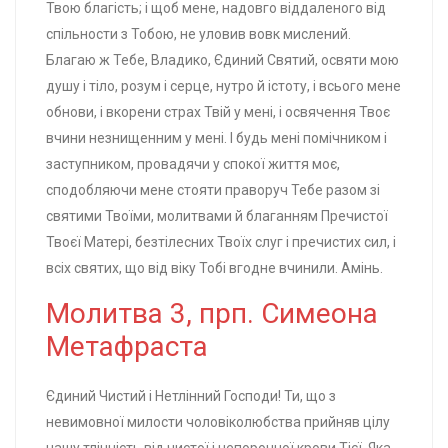
Твою благість; і щоб мене, надовго віддаленого від
спільности з Тобою, не уловив вовк мислений.
Благаю ж Тебе, Владико, Єдиний Святий, освяти мою
душу і тіло, розум і серце, нутро й істоту, і всього мене
обнови, і вкорени страх Твій у мені, і освячення Твоє
вчини незнищенним у мені. І будь мені помічником і
заступником, провадячи у спокої життя моє,
сподобляючи мене стояти праворуч Тебе разом зі
святими Твоїми, молитвами й благанням Пречистої
Твоєї Матері, безтілесних Твоїх слуг і пречистих сил, і
всіх святих, що від віку Тобі вгодне вчинили. Амінь.
Молитва 3, прп. Симеона
Метафраста
Єдиний Чистий і Нетлінний Господи! Ти, що з
невимовної милости чоловіколюбства прийняв цілу
нашу тлінність від чистої і непорочної крови Тієї, Яка