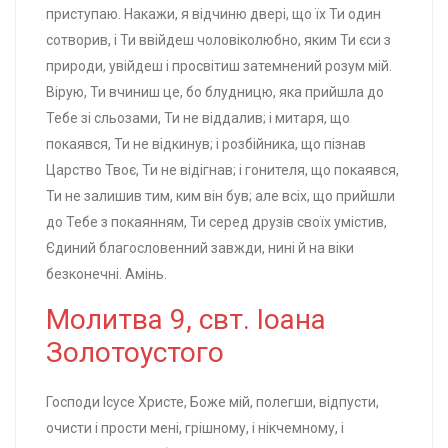
приступаю. Накажи, я відчиню двері, що їх Ти один
сотворив, і Ти ввійдеш чоловіколюбно, яким Ти єси з
природи, увійдеш і просвітиш затемнений розум мій.
Вірую, Ти вчиниш це, бо блудницю, яка прийшла до
Тебе зі сльозами, Ти не віддалив; і митаря, що
покаявся, Ти не відкинув; і розбійника, що пізнав
Царство Твоє, Ти не відігнав; і гонителя, що покаявся,
Ти не залишив тим, ким він був; але всіх, що прийшли
до Тебе з покаянням, Ти серед друзів своїх умістив,
Єдиний благословенний завжди, нині й на віки
безконечні. Амінь.
Молитва 9, свт. Іоана
Золотоустого
Господи Ісусе Христе, Боже мій, полегши, відпусти,
очисти і прости мені, грішному, і нікчемному, і