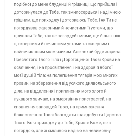
подібної до мене блудниці й грішниці, що прийшла і
доторкнулася до Тебе, так змилосердься і наді мною
грішним, що приходжу і доторкаюсь Тебе. І як Ти не
погордував скверними й нечистими її устами, що
цілували Тебе, так не погордуй і моїми, ще більш, ніж
її, скверними й нечистими устами та скверним і
найнечистішим моїм язиком. Але нехай буде жарина
Пресвятого Твого Тіла і Дорогоцінної Твоєї Крови на
освячення, і на просвітлення, і на здоров’я вбогої
моєї душі й тіла; на полегшення тягарів моїх многих
провин, на збереження від усякого диявольського
діла, на віддалення і припинення мого злого й
лукавого звичаю, на змертвіння пристрастей, на
сповнення заповідей Твоїх, на примноження
божественної Твоєї благодати і на здобуття Царства
Твого. Бо я приходжу до Тебе, Христе Боже, не з
погордою, але зі сміливою надією на невимовну