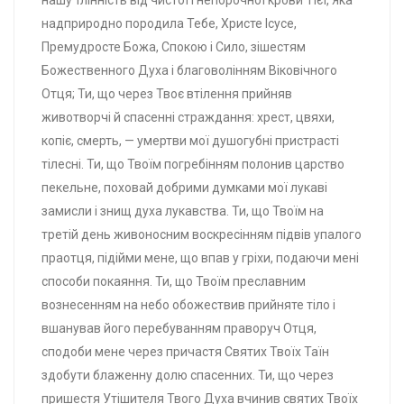
надприродно породила Тебе, Христе Ісусе,
Премудросте Божа, Спокою і Сило, зішестям
Божественного Духа і благоволінням Віковічного
Отця; Ти, що через Твоє втілення прийняв
животворчі й спасенні страждання: хрест, цвяхи,
копіє, смерть, — умертви мої душогубні пристрасті
тілесні. Ти, що Твоїм погребінням полонив царство
пекельне, поховай добрими думками мої лукаві
замисли і знищ духа лукавства. Ти, що Твоїм на
третій день живоносним воскресінням підвів упалого
праотця, підійми мене, що впав у гріхи, подаючи мені
способи покаяння. Ти, що Твоїм преславним
вознесенням на небо обожествив прийняте тіло і
вшанував його перебуванням праворуч Отця,
сподоби мене через причастя Святих Твоїх Таїн
здобути блаженну долю спасенних. Ти, що через
пришестя Утішителя Твого Духа вчинив святих Твоїх