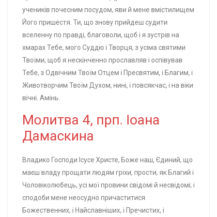
учеників почесним посудом, яви й мене вмістилищем
Його пришестя. Ти, що знову прийдеш судити
вселенну по правді, благоволи, щоб і я зустрів на
хмарах Тебе, мого Суддю і Творця, з усіма святими
Твоїми, щоб я нескінченно прославляв і оспівував
Тебе, з Одвічним Твоїм Отцем і Пресвятим, і Благим, і
Животворчим Твоїм Духом, нині, і повсякчас, і на віки
вічні. Амінь.
Молитва 4, прп. Іоана
Дамаскина
Владико Господи Ісусе Христе, Боже наш, Єдиний, що
маєш владу прощати людям гріхи, прости, як Благий і
Чоловіколюбець, усі мої провини свідомі й несвідомі; і
сподоби мене неосудно причаститися
Божественних, і Найславніших, і Пречистих, і