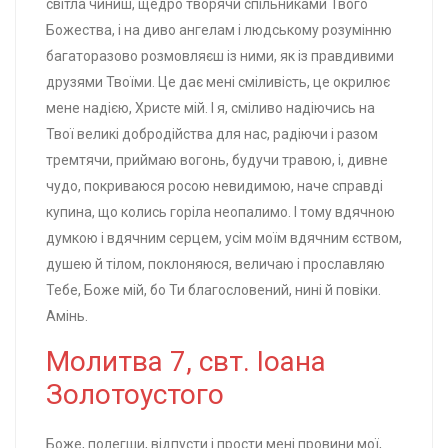
світла чиниш, щедро творячи спільниками Твого
Божества, і на диво ангелам і людському розумінню
багаторазово розмовляєш із ними, як із правдивими
друзями Твоїми. Це дає мені сміливість, це окрилює
мене надією, Христе мій. І я, сміливо надіючись на
Твої великі добродійства для нас, радіючи і разом
тремтячи, приймаю вогонь, будучи травою, і, дивне
чудо, покриваюся росою невидимою, наче справді
купина, що колись горіла неопалимо. І тому вдячною
думкою і вдячним серцем, усім моїм вдячним єством,
душею й тілом, поклоняюся, величаю і прославляю
Тебе, Боже мій, бо Ти благословений, нині й повіки.
Амінь.
Молитва 7, свт. Іоана
Золотоустого
Боже, полегши, відпусти і прости мені провини мої,