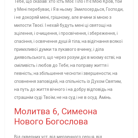
Тебе, що сказав: хто їсть Моє Тіло і п’є Мою Кров, той
у Мені перебуває, і Я в ньому. Змилосердься, Господи,
і не докоряй мені, грішному, але вчини зі мною з
милости Твоєї. І нехай будуть мені ці святощі на
зцілення, і очищення, і просвічення, і збереження, і
спасіння, і освячення душі й тіла; на відігнання всякої
примхливої думки та лукавого вчинку, і діла
диявольського, що через розум діє в моєму єстві; на
сміливість і любов до Тебе; на поправу життя і
певність; на збільшення чесноти і звершености; на
сповнення заповідей, на спільність із Духом Святим,
на путь до життя вічного і на добру відповідь на
страшнім суді Твоїм; не на суд і не в осуд. Амінь.
Молитва 6, Симеона
Нового Богослова
Від скверних уст, від мерзенного серця, від