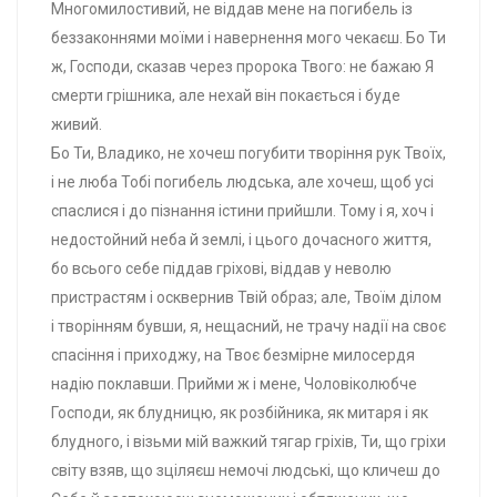
Многомилостивий, не віддав мене на погибель із
беззаконнями моїми і навернення мого чекаєш. Бо Ти
ж, Господи, сказав через пророка Твого: не бажаю Я
смерти грішника, але нехай він покається і буде
живий.
Бо Ти, Владико, не хочеш погубити творіння рук Твоїх,
і не люба Тобі погибель людська, але хочеш, щоб усі
спаслися і до пізнання істини прийшли. Тому і я, хоч і
недостойний неба й землі, і цього дочасного життя,
бо всього себе піддав гріхові, віддав у неволю
пристрастям і осквернив Твій образ; але, Твоїм ділом
і творінням бувши, я, нещасний, не трачу надії на своє
спасіння і приходжу, на Твоє безмірне милосердя
надію поклавши. Прийми ж і мене, Чоловіколюбче
Господи, як блудницю, як розбійника, як митаря і як
блудного, і візьми мій важкий тягар гріхів, Ти, що гріхи
світу взяв, що зціляєш немочі людські, що кличеш до