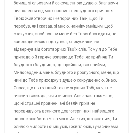
бачиш, зі сльозами й сокрушенною душею, благаючи
визволення від моїх провин і неосудного причастя
Твоїх Животворчих і Непорочних Таїн, щоб Ти
перебув, як і сказав, зі мною, найнікчемнішим; щоб
спокусник, знайшовши мене без Твоєї благодати, не
заволодів мною підступно і, спокусивши, не
відвернув від боготворчих Твоїх слів. Тому я до Тебе
припадаю й гаряче взиваю до Тебе: як прийняв Ти
блудного і блудницю, що прийшли, так прийми,
Милосердний, мене, блудного й розпусного, мене, що
нині до Тебе приходжу з душею сокрушенною. Знаю,
Спасе, що ніхто інший так не згрішив Тобі, як я, і не
вчинив таких діл, які я вчинив. Але знаю також і те,
що ні страшні провини, ані безліч гріхів не
перевищують великого довготерпіння і найвищого
чоловіколюбства Бога мого. Але тих, що каються, Ти
оливою милости і очищуєш, і освітлюєш, і учасниками