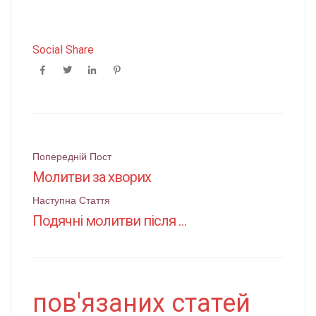
Social Share
Поштова
Попередній Пост
Молитви за хворих
навігація
Наступна Стаття
Подячні молитви після Святого Причастя
пов'язаних статей