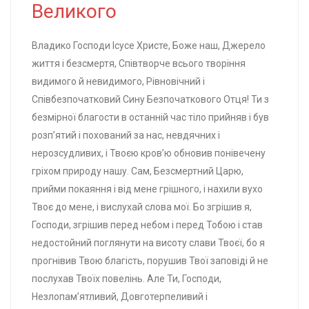
Великого
Владико Господи Ісусе Христе, Боже наш, Джерело
життя і безсмертя, Співтворче всього творіння
видимого й невидимого, Рівновічний і
Співбезпочатковий Сину Безпочаткового Отця! Ти з
безмірної благости в останній час тіло прийняв і був
розп’ятий і похований за нас, невдячних і
нерозсудливих, і Твоєю кров’ю обновив понівечену
гріхом природу нашу. Сам, Безсмертний Царю,
прийми покаяння і від мене грішного, і нахили вухо
Твоє до мене, і вислухай слова мої. Бо згрішив я,
Господи, згрішив перед небом і перед Тобою і став
недостойний поглянути на висоту слави Твоєї, бо я
прогнівив Твою благість, порушив Твої заповіді й не
послухав Твоїх повелінь. Але Ти, Господи,
Незлопам’ятливий, Довготерпеливий і