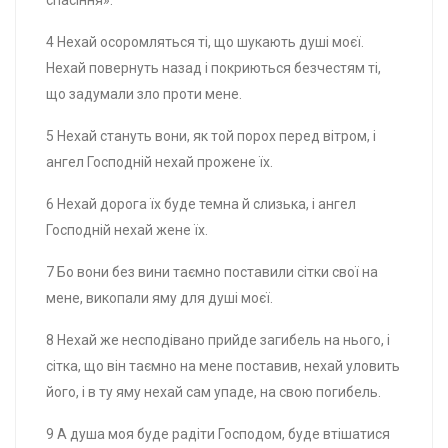
4 Нехай осоромляться ті, що шукають душі моєї.
Нехай повернуть назад і покриються безчестям ті,
що задумали зло проти мене.
5 Нехай стануть вони, як той порох перед вітром, і
ангел Господній нехай прожене їх.
6 Нехай дорога їх буде темна й слизька, і ангел
Господній нехай жене їх.
7 Бо вони без вини таємно поставили сітки свої на
мене, викопали яму для душі моєї.
8 Нехай же несподівано прийде загибель на нього, і
сітка, що він таємно на мене поставив, нехай уловить
його, і в ту яму нехай сам упаде, на свою погибель.
9 А душа моя буде радіти Господом, буде втішатися