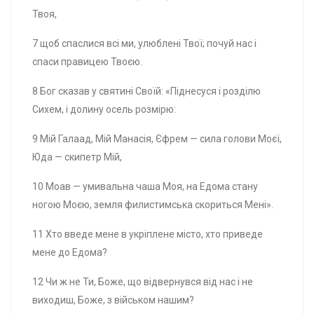
Твоя,
7 щоб спаслися всі ми, улюблені Твої; почуй нас і
спаси правицею Твоєю.
8 Бог сказав у святині Своїй: «Піднесуся і розділю
Сихем, і долину осель розмірю:
9 Мій Галаад, Мій Манасія, Єфрем — сила голови Моєї,
Юда — скипетр Мій,
10 Моав — умивальна чаша Моя, на Едома стану
ногою Моєю, земля филистимська скориться Мені».
11 Хто введе мене в укріплене місто, хто приведе
мене до Едома?
12 Чи ж не Ти, Боже, що відвернувся від нас і не
виходиш, Боже, з військом нашим?