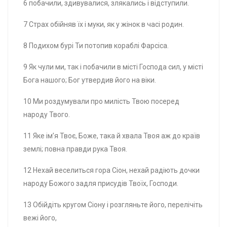
6 побачили, здивувалися, злякались і відступили.
7 Страх обійняв їх і муки, як у жінок в часі родин.
8 Подихом бурі Ти потопив кораблі Фарсіса.
9 Як чули ми, так і побачили в місті Господа сил, у місті
Бога нашого; Бог утвердив його на віки.
10 Ми роздумували про милість Твою посеред
народу Твого.
11 Яке ім’я Твоє, Боже, така й хвала Твоя аж до країв
землі; повна правди рука Твоя.
12 Нехай веселиться гора Сіон, нехай радіють дочки
народу Божого задля присудів Твоїх, Господи.
13 Обійдіть кругом Сіону і розгляньте його, перелічіть
вежі його,