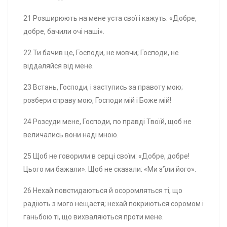
21 Розширюють на мене уста свої і кажуть: «Добре,
добре, бачили очі наші».
22 Ти бачив це, Господи, не мовчи; Господи, не
віддаляйся від мене.
23 Встань, Господи, і заступись за правоту мою;
розбери справу мою, Господи мій і Боже мій!
24 Розсуди мене, Господи, по правді Твоїй, щоб не
величались вони наді мною.
25 Щоб не говорили в серці своїм: «Добре, добре!
Цього ми бажали». Щоб не сказали: «Ми з’їли його».
26 Нехай повстидаються й осоромляться ті, що
радіють з мого нещастя; нехай покриються соромом і
ганьбою ті, що вихваляються проти мене.