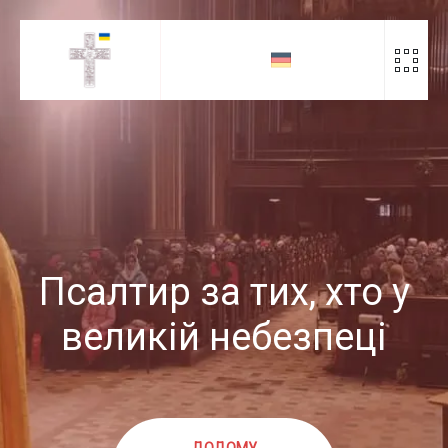
Скіп
до
контенту
Псалтир за тих, хто у
великій небезпеці