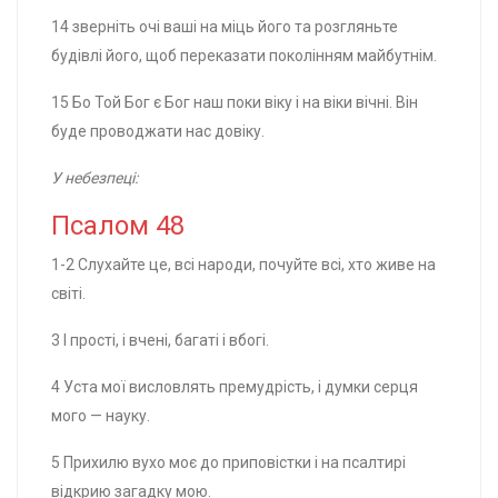
14 зверніть очі ваші на міць його та розгляньте
будівлі його, щоб переказати поколінням майбутнім.
15 Бо Той Бог є Бог наш поки віку і на віки вічні. Він
буде проводжати нас довіку.
У небезпеці:
Псалом 48
1-2 Слухайте це, всі народи, почуйте всі, хто живе на
світі.
3 І прості, і вчені, багаті і вбогі.
4 Уста мої висловлять премудрість, і думки серця
мого — науку.
5 Прихилю вухо моє до приповістки і на псалтирі
відкрию загадку мою.