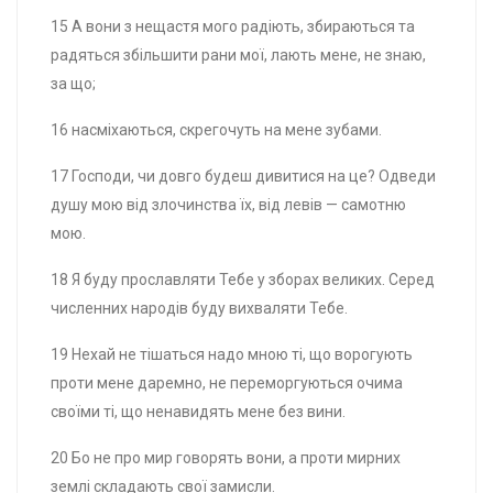
15 А вони з нещастя мого радіють, збираються та
радяться збільшити рани мої, лають мене, не знаю,
за що;
16 насміхаються, скрегочуть на мене зубами.
17 Господи, чи довго будеш дивитися на це? Одведи
душу мою від злочинства їх, від левів — самотню
мою.
18 Я буду прославляти Тебе у зборах великих. Серед
численних народів буду вихваляти Тебе.
19 Нехай не тішаться надо мною ті, що ворогують
проти мене даремно, не переморгуються очима
своїми ті, що ненавидять мене без вини.
20 Бо не про мир говорять вони, а проти мирних
землі складають свої замисли.