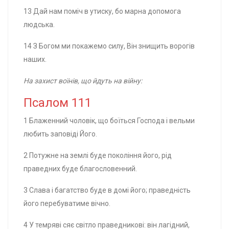
13 Дай нам поміч в утиску, бо марна допомога
людська.
14 З Богом ми покажемо силу, Він знищить ворогів
наших.
На захист воїнів, що йдуть на війну:
Псалом 111
1 Блаженний чоловік, що боїться Господа і вельми
любить заповіді Його.
2 Потужне на землі буде покоління його, рід
праведних буде благословенний.
3 Слава і багатство буде в домі його; праведність
його перебуватиме вічно.
4 У темряві сяє світло праведникові: він лагідний,