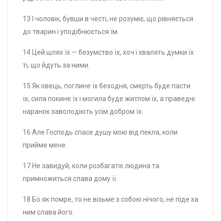
13 І чоловік, бувши в честі, не розуміє, що рівняється
до тварин і уподібнюється їм.
14 Цей шлях їх — безумство їх, хоч і хвалять думки їх
ті, що йдуть за ними.
15 Як овець, поглине їх безодня, смерть буде пасти
їх, сила покине їх і могила буде житлом їх, а праведні
наранок заволодіють усім добром їх.
16 Але Господь спасе душу мою від пекла, коли
прийме мене.
17 Не завидуй, коли розбагатіє людина та
примножиться слава дому її.
18 Бо як помре, то не візьме з собою нічого, не піде за
ним слава його.