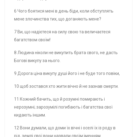
6 Чого боятися мені в день біди, коли обступлять
мене злочинства тих, що доганяють мене?
7 Ви, що надієтеся на силу свою та величаєтеся
багатством своїм!
8 Людина ніколи не викупить брата свого, не дасть
Богові викупу за нього.
9 Дорога ціна викупу душі його і не буде того повіки,
10 щоб зостався хто жити вічно й не зазнав смерти.
11 Кожний бачить, що й розумні помирають і
нерозумні; зарозумілі погибають і багатства свої
кидають іншим.
12 Вони думали, що доми їх вічні і оселі їх із роду в
рід, землі свої вони назвали своїм іменням.