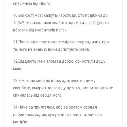
спасінням від Нього.
10 Всі кості мої скажуть: «Господи, хто подібний до
Тебе? Ти визволяєш слабого від сильного, бідного і
вбогого від гнобителів його».
11 Поставили проти мене свідків неправдивих; про
те, чого не знаю я, вони допитують мене.
12 Віддають мені злом за добро, осиротили душу
мою.
13 Я ж, коли хворіли вони, одягався в одежу
скорботи, смиряв постом душу мою, і молитва моя не
спинялась від серця мого.
14 Наче за приятелем, або за братом своїм я
побивався, ходив, сумуючи та плачучи, наче за
матір’ю.