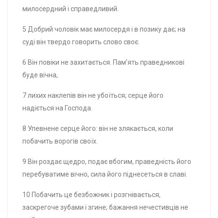
милосердний і справедливий.
5 Добрий чоловік має милосердя і в позику дає; на
суді він твердо говорить слово своє.
6 Він повіки не захитається. Пам’ять праведникові
буде вічна,
7 лихих наклепів він не убоїться; серце його
надіється на Господа.
8 Упевнене серце його: він не злякається, коли
побачить ворогів своїх.
9 Він роздає щедро, подає вбогим, праведність його
перебуватиме вічно, сила його піднесеться в славі.
10 Побачить це безбожник і розгнівається,
заскрегоче зубами і згине; бажання нечестивців не