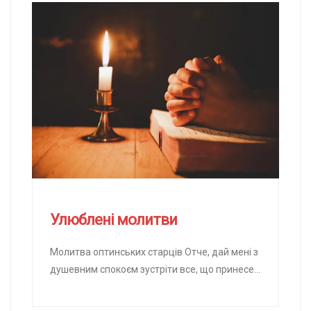
Улюблені молитви
Молитва оптинських старців Отче, дай мені з
душевним спокоєм зустріти все, що принесе
мені