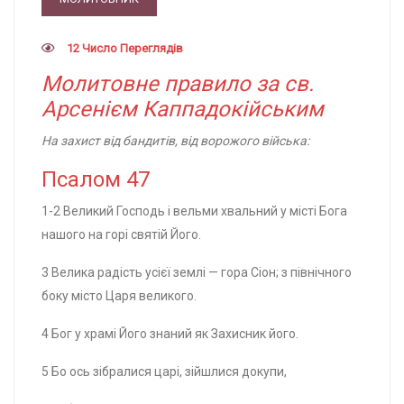
12 Число Переглядів
Молитовне правило за св.
Арсенієм Каппадокійським
На захист від бандитів, від ворожого війська:
Псалом 47
1-2 Великий Господь і вельми хвальний у місті Бога
нашого на горі святій Його.
3 Велика радість усієї землі — гора Сіон; з північного
боку місто Царя великого.
4 Бог у храмі Його знаний як Захисник його.
5 Бо ось зібралися царі, зійшлися докупи,