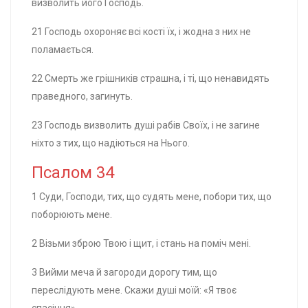
визволить його Господь.
21 Господь охороняє всі кості їх, і жодна з них не
поламається.
22 Смерть же грішників страшна, і ті, що ненавидять
праведного, загинуть.
23 Господь визволить душі рабів Своїх, і не загине
ніхто з тих, що надіються на Нього.
Псалом 34
1 Суди, Господи, тих, що судять мене, побори тих, що
поборюють мене.
2 Візьми зброю Твою і щит, і стань на поміч мені.
3 Вийми меча й загороди дорогу тим, що
переслідують мене. Скажи душі моїй: «Я твоє
спасіння».