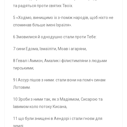
та радяться проти святих Твоїх.
5 «Ходімо, винищимо їх з-поміж народів, щоб ніхто не
споминав більше імені Ізраїля».
6 Змовилися й однодушно стали проти Тебе:
7 сини Едома, Ізмаїліти, Моав і агаряни,
8 Гевал і Аммон, Амалик і філистимляни з людьми
тирськими;
9 І Ассур пішов з ними: стали вони на поміч синам
Лотовим.
10 Зроби з ними так, як з Мадіямом, Сисарою та
Іавимом коло потоку Кисана,
11 що були знищені в Аендорі і стали гноєм для
землі.