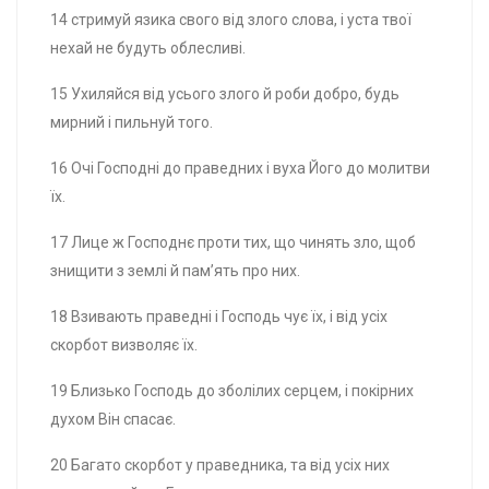
14 стримуй язика свого від злого слова, і уста твої
нехай не будуть облесливі.
15 Ухиляйся від усього злого й роби добро, будь
мирний і пильнуй того.
16 Очі Господні до праведних і вуха Його до молитви
їх.
17 Лице ж Господнє проти тих, що чинять зло, щоб
знищити з землі й пам’ять про них.
18 Взивають праведні і Господь чує їх, і від усіх
скорбот визволяє їх.
19 Близько Господь до зболілих серцем, і покірних
духом Він спасає.
20 Багато скорбот у праведника, та від усіх них