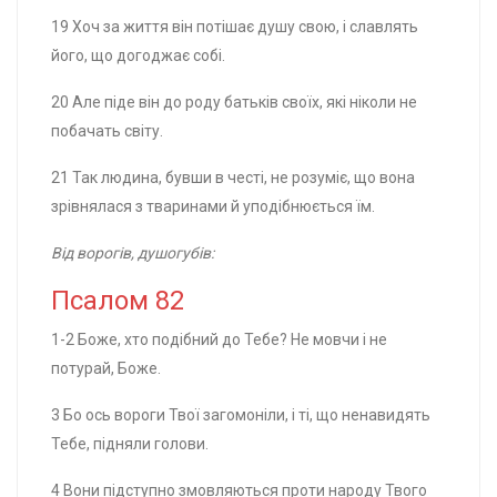
19 Хоч за життя він потішає душу свою, і славлять
його, що догоджає собі.
20 Але піде він до роду батьків своїх, які ніколи не
побачать світу.
21 Так людина, бувши в честі, не розуміє, що вона
зрівнялася з тваринами й уподібнюється їм.
Від ворогів, душогубів:
Псалом 82
1-2 Боже, хто подібний до Тебе? Не мовчи і не
потурай, Боже.
3 Бо ось вороги Твої загомоніли, і ті, що ненавидять
Тебе, підняли голови.
4 Вони підступно змовляються проти народу Твого