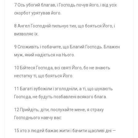
7 Ось убогий благав, і Господь почув його, і від усіх
скорбот урятував його.
8 Ангел Господній пильнує тих, що бояться Його, і
визволяє їх.
9 Споживіть і побачите, що Благий Господь. Блажен
муж, який надіється на Нього.
10 Бійтеся Господа, всі святі Його, бо не знають
нестатку ті, що бояться Його.
11 Багаті зубожіли і зголодніли, а ті, що шукають
Господа, не будуть позбавлені всякого блага.
12 Прийдіть, діти, послухайте мене, я страху
Господнього навчу вас:
15 хто з людей бажає жити і бачити щасливі дні —