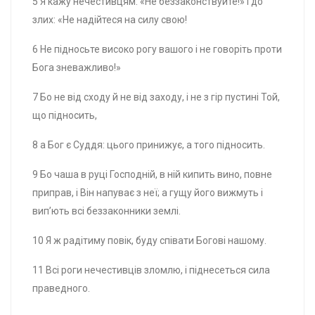
5 Я кажу нечестивцям: «Не беззаконствуйте!» І до
злих: «Не надійтеся на силу свою!
6 Не підносьте високо рогу вашого і не говоріть проти
Бога зневажливо!»
7 Бо не від сходу й не від заходу, і не з гір пустині Той,
що підносить,
8 а Бог є Суддя: цього принижує, а того підносить.
9 Бо чаша в руці Господній, в ній кипить вино, повне
приправ, і Він напуває з неї; а гущу його вижмуть і
вип’ють всі беззаконники землі.
10 Я ж радітиму повік, буду співати Богові нашому.
11 Всі роги нечестивців зломлю, і піднесеться сила
праведного.