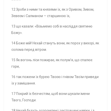
12 Зроби з ними та князями їх, як з Оривом, Зивом,
Зевеєм і Салманом — старшиною їх,
13 що казали: «Візьмемо собі в насліддя святиню
Божу».
14 Боже мій! Нехай стануть вони, як порох у вихорі, як
солома перед вітром.
15 Як вогонь ліси пожирає, як полум’я, що спалює
гори,
16 так пожени їх бурею Твоєю і гнівом Твоїм приведи
їх у замішання.
17 Покрий їх безчестям, щоб вони шукали імени
Твого, Господи.
18 Нехай будуть осоромлені і застрашені навіки, і з