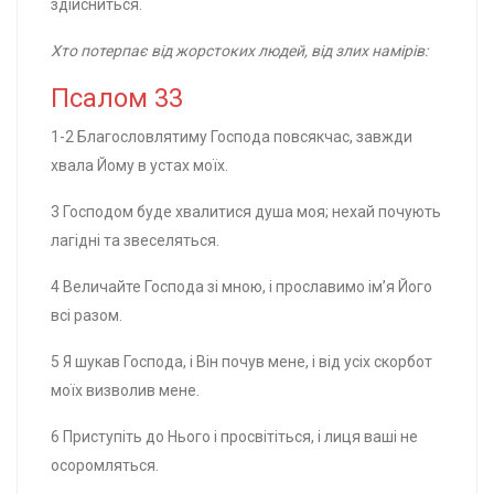
здійсниться.
Хто потерпає від жорстоких людей, від злих намірів:
Псалом 33
1-2 Благословлятиму Господа повсякчас, завжди
хвала Йому в устах моїх.
3 Господом буде хвалитися душа моя; нехай почують
лагідні та звеселяться.
4 Величайте Господа зі мною, і прославимо ім’я Його
всі разом.
5 Я шукав Господа, і Він почув мене, і від усіх скорбот
моїх визволив мене.
6 Приступіть до Нього і просвітіться, і лиця ваші не
осоромляться.