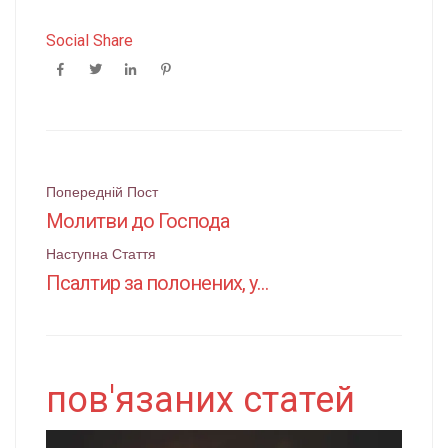
Social Share
Поштова
Попередній Пост
Молитви до Господа
навігація
Наступна Стаття
Псалтир за полонених, ув’язнених
пов'язаних статей