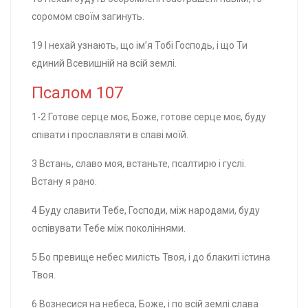
соромом своїм загинуть.
19 І нехай узнають, що ім’я Тобі Господь, і що Ти
єдиний Всевишній на всій землі.
Псалом 107
1-2 Готове серце моє, Боже, готове серце моє, буду
співати і прославляти в славі моїй.
3 Встань, славо моя, встаньте, псалтирю і гуслі.
Встану я рано.
4 Буду славити Тебе, Господи, між народами, буду
оспівувати Тебе між поколіннями.
5 Бо превище небес милість Твоя, і до блакиті істина
Твоя.
6 Вознесися на небеса, Боже, і по всій землі слава