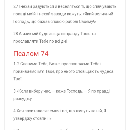
27 І нехай радуються й веселяться ті, що співчувають
правді моїй; і нехай завжди кажуть: «Який величний
Господь, що бажає спокою рабові Своєму!»
28 А язик мій буде звіщати правду Твою та
прославляти Тебе по всі дні.
Псалом 74
1-2 Славимо Тебе, Боже, прославляємо Тебе і
призиваємо ім’я Твоє, про нього сповіщають чудеса
Твої.
3 «Коли виберу час, — каже Господь, — Я по правді
розсуджу.
4 Хоч захиталася земля і всі, що живуть на ній, Я
утверджу стовпи її».